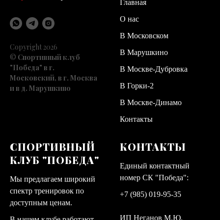
Главная
О нас
В Московском
Copyright 2026
В Марушкино
©
Спортивный клуб
"Победа" в г.
В Москве-Дубровка
Московский, в г. Москва
В Горки-2
и в д. Марушкино
В Москве-Динамо
Контакты
СПОРТИВНЫЙ
КОНТАКТЫ
КЛУБ "ПОБЕДА"
Единый контактный
номер СК "Победа":
Мы предлагаем широкий
спектр тренировок по
+7 (985) 019-95-35
доступным ценам.
ИП Неганов М.Ю.
В нашем клубе работают